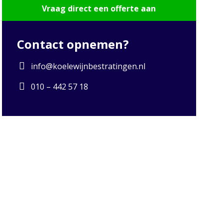
Vraag direct een offerte aan
Contact opnemen?
info@koelewijnbestratingen.nl
010 – 442 57 18