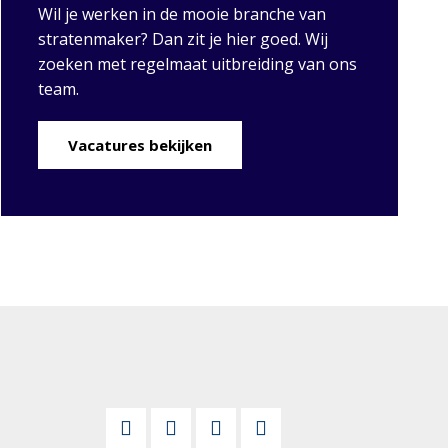
Wil je werken in de mooie branche van
stratenmaker? Dan zit je hier goed. Wij
zoeken met regelmaat uitbreiding van ons
team.
Vacatures bekijken