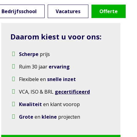
Bedrijfsschool
Vacatures
Offerte
Daarom kiest u voor ons:
Scherpe
prijs
Ruim 30 jaar
ervaring
Flexibele en
snelle inzet
VCA, ISO & BRL
gecertificeerd
Kwaliteit
en klant voorop
Grote
en
kleine
projecten