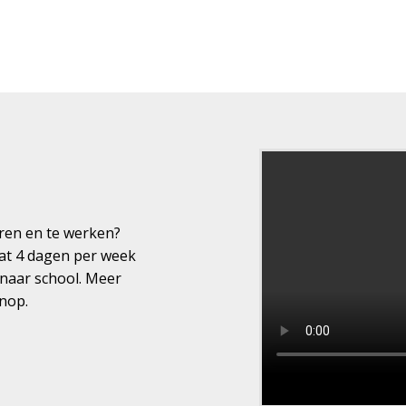
eren en te werken?
gaat 4 dagen per week
 naar school. Meer
knop.