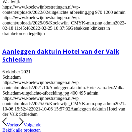
Waalwijk
https://www.koelewijnbestratingen.nl/wp-
content/uploads/2022/02/uitgelichte-afbeeling.jpg
970
1200
admin
https://www.koelewijnbestratingen.nl/wp-
content/uploads/2025/05/Koelewijn_CMYK-min.png
admin
2022-
02-18 11:45:46
2022-02-25 10:37:56
Gebakken klinkers in
drainbeton en tegellijm
Aanleggen daktuin Hotel van der Valk
Schiedam
6 oktober 2021
Schiedam
https://www.koelewijnbestratingen.nl/wp-
content/uploads/2021/10/Aanleggen-daktuin-Hotel-van-der-Valk-
Schiedam-uitgelichte-afbeelding.jpg
400
495
admin
https://www.koelewijnbestratingen.nl/wp-
content/uploads/2025/05/Koelewijn_CMYK-min.png
admin
2021-
10-06 15:52:42
2021-10-06 15:57:02
Aanleggen daktuin Hotel van
der Valk Schiedam
Vorige
Volgende
Bekijk alle projecten