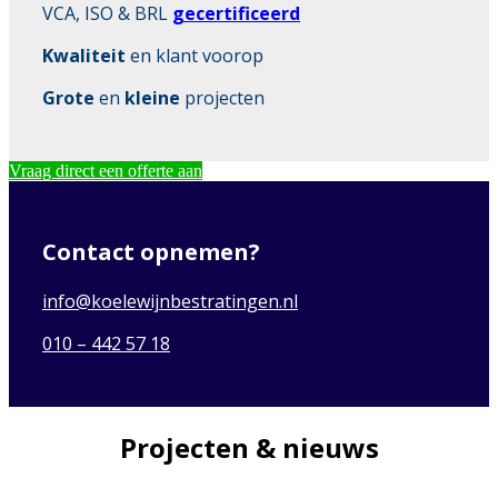
VCA, ISO & BRL
gecertificeerd
Kwaliteit
en klant voorop
Grote
en
kleine
projecten
Vraag direct een offerte aan
Contact opnemen?
info@koelewijnbestratingen.nl
010 – 442 57 18
Projecten & nieuws