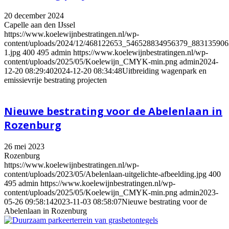
20 december 2024
Capelle aan den IJssel
https://www.koelewijnbestratingen.nl/wp-
content/uploads/2024/12/468122653_546528834956379_88313590
1.jpg
400
495
admin
https://www.koelewijnbestratingen.nl/wp-
content/uploads/2025/05/Koelewijn_CMYK-min.png
admin
2024-
12-20 08:29:40
2024-12-20 08:34:48
Uitbreiding wagenpark en
emissievrije bestrating projecten
Nieuwe bestrating voor de Abelenlaan in
Rozenburg
26 mei 2023
Rozenburg
https://www.koelewijnbestratingen.nl/wp-
content/uploads/2023/05/Abelenlaan-uitgelichte-afbeelding.jpg
400
495
admin
https://www.koelewijnbestratingen.nl/wp-
content/uploads/2025/05/Koelewijn_CMYK-min.png
admin
2023-
05-26 09:58:14
2023-11-03 08:58:07
Nieuwe bestrating voor de
Abelenlaan in Rozenburg