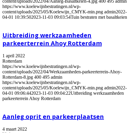
content/uploads/2022/04/Aanleg-Basaltkeien-4.jpg
400
495
admin
https://www.koelewijnbestratingen.nl/wp-
content/uploads/2025/05/Koelewijn_CMYK-min.png
admin
2022-
04-01 10:39:50
2023-11-03 09:03:54
Tuin bestraten met basaltkeien
Uitbreiding werkzaamheden
parkeerterrein Ahoy Rotterdam
1 april 2022
Rotterdam
https://www.koelewijnbestratingen.nl/wp-
content/uploads/2022/04/Werkzaamheden-parkeerterrein-Ahoy-
Rotterdam-8.jpg
400
495
admin
https://www.koelewijnbestratingen.nl/wp-
content/uploads/2025/05/Koelewijn_CMYK-min.png
admin
2022-
04-01 09:06:44
2023-11-03 09:04:22
Uitbreiding werkzaamheden
parkeerterrein Ahoy Rotterdam
Aanleg oprit en parkeerplaatsen
4 maart 2022