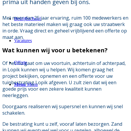
prima uit handen geven bij ons.
Met meer dan 25 jaar ervaring, ruim 100 medewerkers en
Bedrijfsschool
het beste materieel maken wij graag ook uw straatwerk
in orde. Vraag direct en geheel vrijblijvend een offerte op
maat aan.
Vacatures
Wat kunnen wij voor u betekenen?
Of het nu gaat om uw voortuin, achtertuin of achterpad,
Offerte
in Lopik kunnen wij u helpen. Wij komen graag het
project bekijken, opnemen en een offerte voor uw
tuinbestrating Lopik afgeven. U zult zien dat wij een
Menu
Menu
goede prijs voor een zekere kwaliteit kunnen
neerleggen.
Doorgaans realiseren wij supersnel en kunnen wij snel
schakelen.
De bestrating kunt u zelf, vooraf laten bezorgen. Zand
kunnen wij eventueel wel voor u regelen, alhoewel de