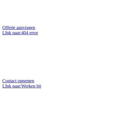
Benieuwd naar de mogelijkheden en prijzen voor uw
project of klus? Vraag dan een geheel vrijblijvende
offerte op maat aan.
Offerte aanvragen
LInk naar:404 error
Uw vraag stellen?
Heeft u een vraag over ons, onze projecten of over uw
eigen project? Wij zitten elke werkdag voor u klaar en
helpen u graag.
Contact opnemen
LInk naar:Werken bij
Bij ons werken
Wil je werken in de mooie branche van stratenmaker?
Dan zit je hier goed. Wij zoeken met regelmaat
uitbreiding van ons team.