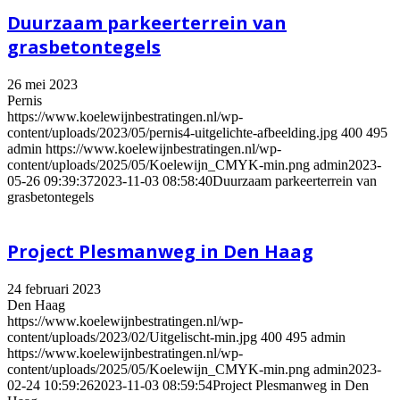
Duurzaam parkeerterrein van
grasbetontegels
26 mei 2023
Pernis
https://www.koelewijnbestratingen.nl/wp-
content/uploads/2023/05/pernis4-uitgelichte-afbeelding.jpg
400
495
admin
https://www.koelewijnbestratingen.nl/wp-
content/uploads/2025/05/Koelewijn_CMYK-min.png
admin
2023-
05-26 09:39:37
2023-11-03 08:58:40
Duurzaam parkeerterrein van
grasbetontegels
Project Plesmanweg in Den Haag
24 februari 2023
Den Haag
https://www.koelewijnbestratingen.nl/wp-
content/uploads/2023/02/Uitgelischt-min.jpg
400
495
admin
https://www.koelewijnbestratingen.nl/wp-
content/uploads/2025/05/Koelewijn_CMYK-min.png
admin
2023-
02-24 10:59:26
2023-11-03 08:59:54
Project Plesmanweg in Den