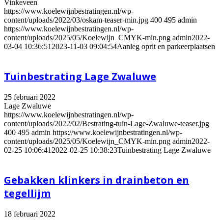
Vinkeveen
https://www.koelewijnbestratingen.nl/wp-
content/uploads/2022/03/oskam-teaser-min.jpg
400
495
admin
https://www.koelewijnbestratingen.nl/wp-
content/uploads/2025/05/Koelewijn_CMYK-min.png
admin
2022-
03-04 10:36:51
2023-11-03 09:04:54
Aanleg oprit en parkeerplaatsen
Tuinbestrating Lage Zwaluwe
25 februari 2022
Lage Zwaluwe
https://www.koelewijnbestratingen.nl/wp-
content/uploads/2022/02/Bestrating-tuin-Lage-Zwaluwe-teaser.jpg
400
495
admin
https://www.koelewijnbestratingen.nl/wp-
content/uploads/2025/05/Koelewijn_CMYK-min.png
admin
2022-
02-25 10:06:41
2022-02-25 10:38:23
Tuinbestrating Lage Zwaluwe
Gebakken klinkers in drainbeton en
tegellijm
18 februari 2022