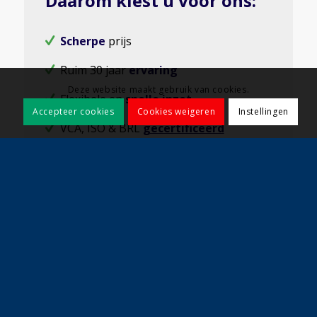
Daarom kiest u voor ons:
Scherpe
prijs
Ruim 30 jaar
ervaring
Deze website maakt gebruik van cookies.
Flexibele en
snelle inzet
Accepteer cookies
Cookies weigeren
Instellingen
VCA, ISO & BRL
gecertificeerd
Kwaliteit
en klant voorop
Grote
en
kleine
projecten
Vraag direct een offerte aan
Contact opnemen?