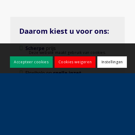
Daarom kiest u voor ons:
Scherpe
prijs
Deze website maakt gebruik van cookies.
Ruim 30 jaar
ervaring
Accepteer cookies
Cookies weigeren
Instellingen
Flexibele en
snelle inzet
VCA, ISO & BRL
gecertificeerd
Kwaliteit
en klant voorop
Grote
en
kleine
projecten