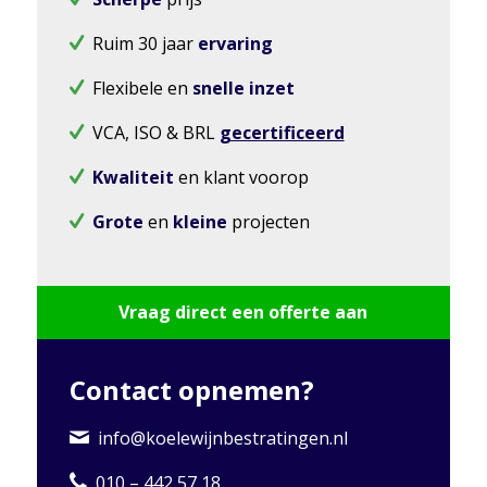
Ruim 30 jaar
ervaring
Flexibele en
snelle inzet
VCA, ISO & BRL
gecertificeerd
Kwaliteit
en klant voorop
Grote
en
kleine
projecten
Vraag direct een offerte aan
Contact opnemen?
info@koelewijnbestratingen.nl
010 – 442 57 18