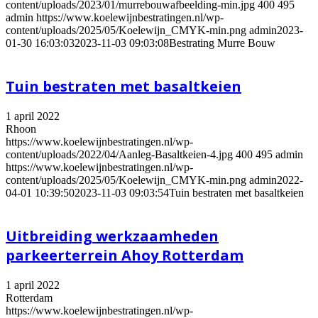
content/uploads/2023/01/murrebouwafbeelding-min.jpg
400
495
admin
https://www.koelewijnbestratingen.nl/wp-
content/uploads/2025/05/Koelewijn_CMYK-min.png
admin
2023-
01-30 16:03:03
2023-11-03 09:03:08
Bestrating Murre Bouw
Tuin bestraten met basaltkeien
1 april 2022
Rhoon
https://www.koelewijnbestratingen.nl/wp-
content/uploads/2022/04/Aanleg-Basaltkeien-4.jpg
400
495
admin
https://www.koelewijnbestratingen.nl/wp-
content/uploads/2025/05/Koelewijn_CMYK-min.png
admin
2022-
04-01 10:39:50
2023-11-03 09:03:54
Tuin bestraten met basaltkeien
Uitbreiding werkzaamheden
parkeerterrein Ahoy Rotterdam
1 april 2022
Rotterdam
https://www.koelewijnbestratingen.nl/wp-