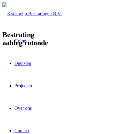
Bestrating
Home
aanleg rotonde
Diensten
Projecten
Over ons
Contact