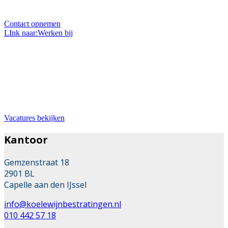
helpen u graag.
Contact opnemen
LInk naar:Werken bij
Bij ons werken
Wil je werken in de mooie branche van stratenmaker?
Dan zit je hier goed. Wij zoeken met regelmaat
uitbreiding van ons team.
Vacatures bekijken
Kantoor
Gemzenstraat 18
2901 BL
Capelle aan den IJssel
info@koelewijnbestratingen.nl
010 442 57 18