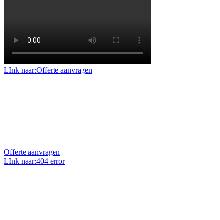
LInk naar:Offerte aanvragen
Offerte aanvragen
Benieuwd naar de mogelijkheden en prijzen voor uw
project of klus? Vraag dan een geheel vrijblijvende
offerte op maat aan.
Offerte aanvragen
LInk naar:404 error
Uw vraag stellen?
Heeft u een vraag over ons, onze projecten of over uw
eigen project? Wij zitten elke werkdag voor u klaar en