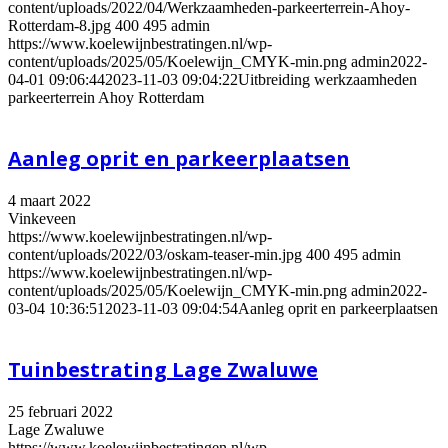
content/uploads/2022/04/Werkzaamheden-parkeerterrein-Ahoy-
Rotterdam-8.jpg
400
495
admin
https://www.koelewijnbestratingen.nl/wp-
content/uploads/2025/05/Koelewijn_CMYK-min.png
admin
2022-
04-01 09:06:44
2023-11-03 09:04:22
Uitbreiding werkzaamheden
parkeerterrein Ahoy Rotterdam
Aanleg oprit en parkeerplaatsen
4 maart 2022
Vinkeveen
https://www.koelewijnbestratingen.nl/wp-
content/uploads/2022/03/oskam-teaser-min.jpg
400
495
admin
https://www.koelewijnbestratingen.nl/wp-
content/uploads/2025/05/Koelewijn_CMYK-min.png
admin
2022-
03-04 10:36:51
2023-11-03 09:04:54
Aanleg oprit en parkeerplaatsen
Tuinbestrating Lage Zwaluwe
25 februari 2022
Lage Zwaluwe
https://www.koelewijnbestratingen.nl/wp-