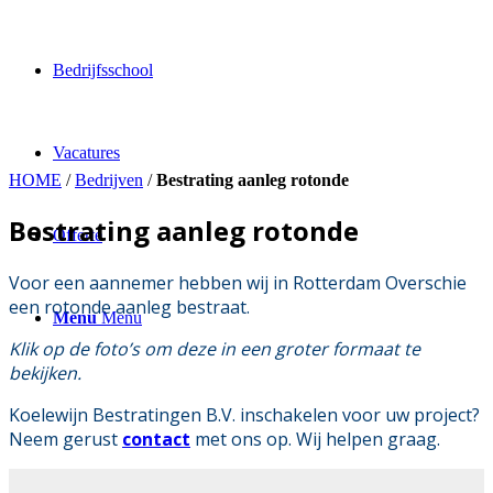
Bedrijfsschool
Vacatures
HOME
/
Bedrijven
/
Bestrating aanleg rotonde
Bestrating aanleg rotonde
Offerte
Voor een aannemer hebben wij in Rotterdam Overschie
een rotonde aanleg bestraat.
Menu
Menu
Klik op de foto’s om deze in een groter formaat te
bekijken.
Koelewijn Bestratingen B.V. inschakelen voor uw project?
Neem gerust
contact
met ons op. Wij helpen graag.