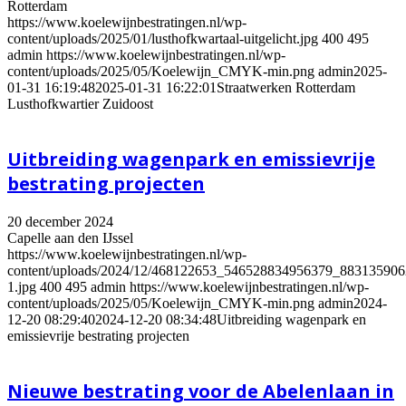
Rotterdam
https://www.koelewijnbestratingen.nl/wp-
content/uploads/2025/01/lusthofkwartaal-uitgelicht.jpg
400
495
admin
https://www.koelewijnbestratingen.nl/wp-
content/uploads/2025/05/Koelewijn_CMYK-min.png
admin
2025-
01-31 16:19:48
2025-01-31 16:22:01
Straatwerken Rotterdam
Lusthofkwartier Zuidoost
Uitbreiding wagenpark en emissievrije
bestrating projecten
20 december 2024
Capelle aan den IJssel
https://www.koelewijnbestratingen.nl/wp-
content/uploads/2024/12/468122653_546528834956379_88313590
1.jpg
400
495
admin
https://www.koelewijnbestratingen.nl/wp-
content/uploads/2025/05/Koelewijn_CMYK-min.png
admin
2024-
12-20 08:29:40
2024-12-20 08:34:48
Uitbreiding wagenpark en
emissievrije bestrating projecten
Nieuwe bestrating voor de Abelenlaan in