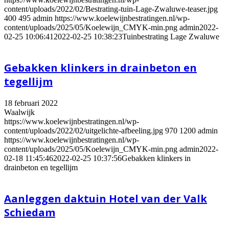
content/uploads/2022/02/Bestrating-tuin-Lage-Zwaluwe-teaser.jpg
400
495
admin
https://www.koelewijnbestratingen.nl/wp-
content/uploads/2025/05/Koelewijn_CMYK-min.png
admin
2022-
02-25 10:06:41
2022-02-25 10:38:23
Tuinbestrating Lage Zwaluwe
Gebakken klinkers in drainbeton en
tegellijm
18 februari 2022
Waalwijk
https://www.koelewijnbestratingen.nl/wp-
content/uploads/2022/02/uitgelichte-afbeeling.jpg
970
1200
admin
https://www.koelewijnbestratingen.nl/wp-
content/uploads/2025/05/Koelewijn_CMYK-min.png
admin
2022-
02-18 11:45:46
2022-02-25 10:37:56
Gebakken klinkers in
drainbeton en tegellijm
Aanleggen daktuin Hotel van der Valk
Schiedam