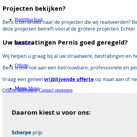
Projecten bekijken?
Bedrijfsschool
Bent u benieuwd naar de projecten die wij realiseerden? B
deze projecten betreft vooral de grotere projecten. Echter 
Uw bestratingen Pernis goed geregeld?
Vacatures
Wij helpen u graag bij al uw straatwerk, bestratingen en h
Offerte
Bent u ook toe aan een betrouwbare, professionele en pers
Vraag een geheel
vrijblijvende offerte
op maat aan of 
Menu
Menu
Offerte aanvragen
Contact opnemen
Daarom kiest u voor ons:
Scherpe
prijs