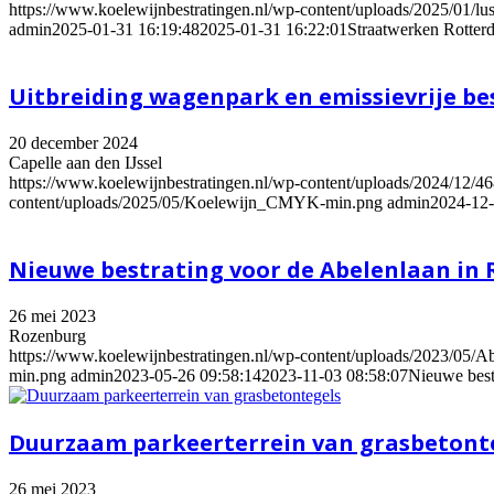
https://www.koelewijnbestratingen.nl/wp-content/uploads/2025/01/lust
admin
2025-01-31 16:19:48
2025-01-31 16:22:01
Straatwerken Rotter
Uitbreiding wagenpark en emissievrije be
20 december 2024
Capelle aan den IJssel
https://www.koelewijnbestratingen.nl/wp-content/uploads/2024/
content/uploads/2025/05/Koelewijn_CMYK-min.png
admin
2024-12-
Nieuwe bestrating voor de Abelenlaan in
26 mei 2023
Rozenburg
https://www.koelewijnbestratingen.nl/wp-content/uploads/2023/05/Abe
min.png
admin
2023-05-26 09:58:14
2023-11-03 08:58:07
Nieuwe best
Duurzaam parkeerterrein van grasbetont
26 mei 2023