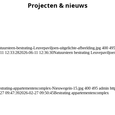
Projecten & nieuws
uursteen-bestrating-Leuvepaviljoen-uitgelichte-afbeelding.jpg
400
49
11 12:33:28
2026-06-11 12:36:30
Natuursteen bestrating Leuvepaviljoe
Bestrating-appartementencomplex-Nieuwegein-15.jpg
400
495
admin
htt
27 09:47:39
2026-02-27 09:50:45
Bestrating appartementencomplex