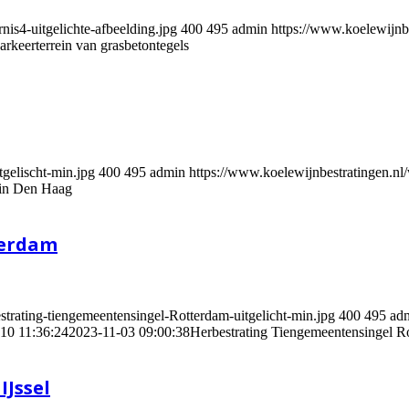
is4-uitgelichte-afbeelding.jpg
400
495
admin
https://www.koelewijn
rkeerterrein van grasbetontegels
gelischt-min.jpg
400
495
admin
https://www.koelewijnbestratingen.
 in Den Haag
terdam
trating-tiengemeentensingel-Rotterdam-uitgelicht-min.jpg
400
495
ad
10 11:36:24
2023-11-03 09:00:38
Herbestrating Tiengemeentensingel R
IJssel