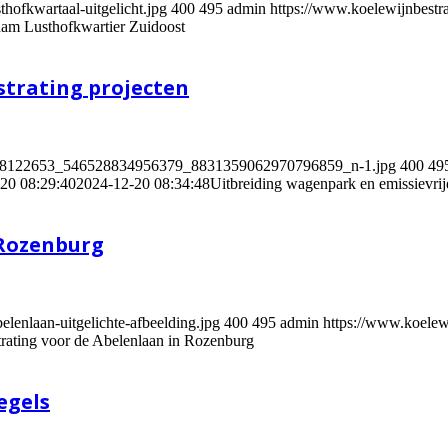
hofkwartaal-uitgelicht.jpg
400
495
admin
https://www.koelewijnbest
dam Lusthofkwartier Zuidoost
strating projecten
12/468122653_546528834956379_8831359062970796859_n-1.jpg
400
49
20 08:29:40
2024-12-20 08:34:48
Uitbreiding wagenpark en emissievrije
 Rozenburg
lenlaan-uitgelichte-afbeelding.jpg
400
495
admin
https://www.koele
rating voor de Abelenlaan in Rozenburg
egels