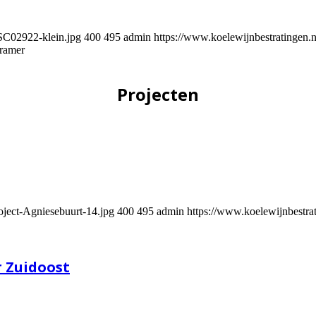
SC02922-klein.jpg
400
495
admin
https://www.koelewijnbestratinge
ramer
Projecten
oject-Agniesebuurt-14.jpg
400
495
admin
https://www.koelewijnbestr
 Zuidoost