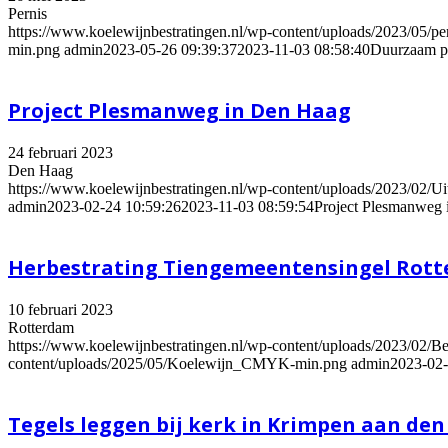
Pernis
https://www.koelewijnbestratingen.nl/wp-content/uploads/2023/05/pern
min.png
admin
2023-05-26 09:39:37
2023-11-03 08:58:40
Duurzaam pa
Project Plesmanweg in Den Haag
24 februari 2023
Den Haag
https://www.koelewijnbestratingen.nl/wp-content/uploads/2023/02/Uit
admin
2023-02-24 10:59:26
2023-11-03 08:59:54
Project Plesmanweg
Herbestrating Tiengemeentensingel Rot
10 februari 2023
Rotterdam
https://www.koelewijnbestratingen.nl/wp-content/uploads/2023/02/Bes
content/uploads/2025/05/Koelewijn_CMYK-min.png
admin
2023-02-
Tegels leggen bij kerk in Krimpen aan den 