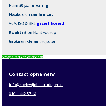
Ruim 30 jaar
ervaring
Flexibele en
snelle inzet
VCA, ISO & BRL
gecertificeerd
Kwaliteit
en klant voorop
Grote
en
kleine
projecten
Vraag direct een offerte aan
Contact opnemen?
info@koelewijnbestratingen.nl
010 – 442 57 18