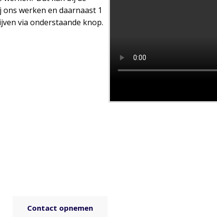
ij ons werken en daarnaast 1
ijven via onderstaande knop.
Uw vraag stellen?
Heeft u een vraag over ons, onze projecten of over
uw eigen project? Wij zitten elke werkdag voor u
klaar en helpen u graag.
Contact opnemen