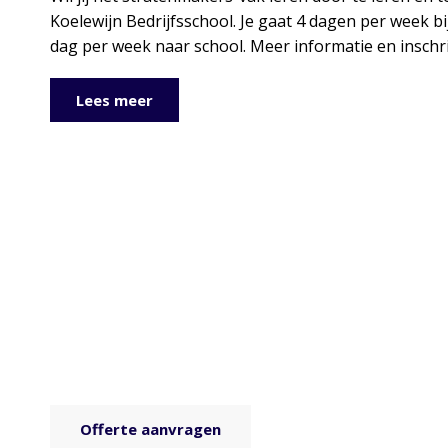
Koelewijn Bedrijfsschool. Je gaat 4 dagen per week b
dag per week naar school. Meer informatie en inschr
Lees meer
Offerte aanvragen
Benieuwd naar de mogelijkheden en prijzen voor uw
project of klus? Vraag dan een geheel vrijblijvende
offerte op maat aan.
Offerte aanvragen