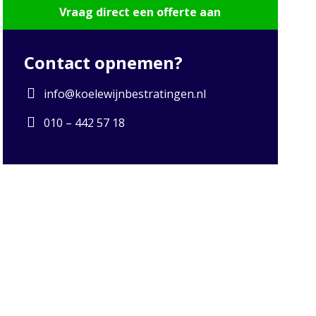
Vraag direct een offerte aan
Contact opnemen?
info@koelewijnbestratingen.nl
010 – 442 57 18