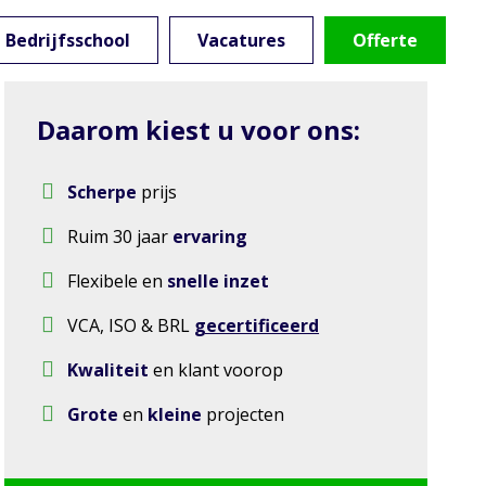
Bedrijfsschool
Vacatures
Offerte
Daarom kiest u voor ons:
Scherpe
prijs
Ruim 30 jaar
ervaring
Flexibele en
snelle inzet
VCA, ISO & BRL
gecertificeerd
Kwaliteit
en klant voorop
Grote
en
kleine
projecten