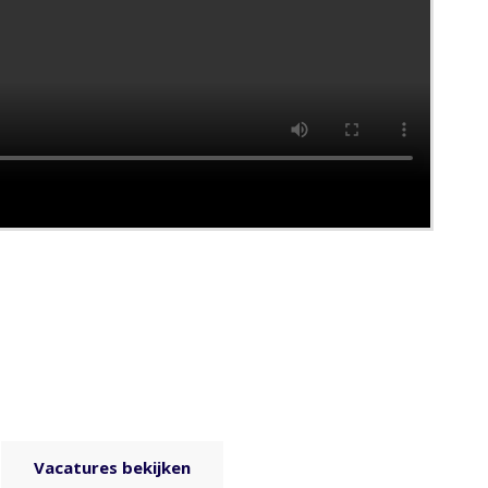
Bij ons werken
Wil je werken in de mooie branche van
stratenmaker? Dan zit je hier goed. Wij zoeken met
regelmaat uitbreiding van ons team.
Vacatures bekijken