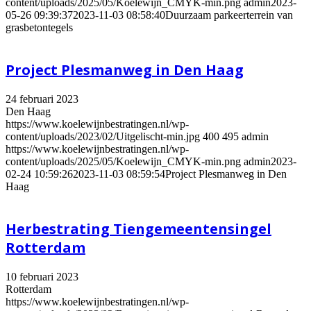
content/uploads/2025/05/Koelewijn_CMYK-min.png
admin
2023-
05-26 09:39:37
2023-11-03 08:58:40
Duurzaam parkeerterrein van
grasbetontegels
Project Plesmanweg in Den Haag
24 februari 2023
Den Haag
https://www.koelewijnbestratingen.nl/wp-
content/uploads/2023/02/Uitgelischt-min.jpg
400
495
admin
https://www.koelewijnbestratingen.nl/wp-
content/uploads/2025/05/Koelewijn_CMYK-min.png
admin
2023-
02-24 10:59:26
2023-11-03 08:59:54
Project Plesmanweg in Den
Haag
Herbestrating Tiengemeentensingel
Rotterdam
10 februari 2023
Rotterdam
https://www.koelewijnbestratingen.nl/wp-