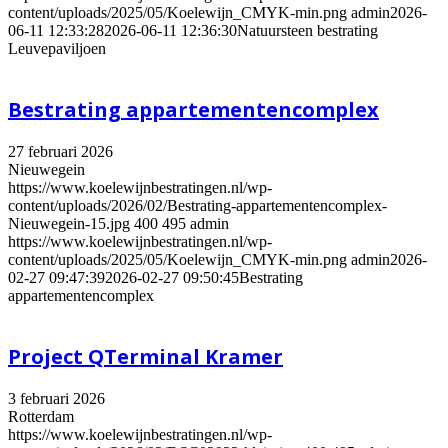
content/uploads/2025/05/Koelewijn_CMYK-min.png
admin
2026-
06-11 12:33:28
2026-06-11 12:36:30
Natuursteen bestrating
Leuvepaviljoen
Bestrating appartementencomplex
27 februari 2026
Nieuwegein
https://www.koelewijnbestratingen.nl/wp-
content/uploads/2026/02/Bestrating-appartementencomplex-
Nieuwegein-15.jpg
400
495
admin
https://www.koelewijnbestratingen.nl/wp-
content/uploads/2025/05/Koelewijn_CMYK-min.png
admin
2026-
02-27 09:47:39
2026-02-27 09:50:45
Bestrating
appartementencomplex
Project QTerminal Kramer
3 februari 2026
Rotterdam
https://www.koelewijnbestratingen.nl/wp-