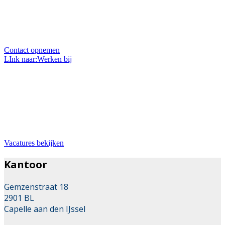
Heeft u een vraag over ons, onze projecten of over uw
eigen project? Wij zitten elke werkdag voor u klaar en
helpen u graag.
Contact opnemen
LInk naar:Werken bij
Bij ons werken
Wil je werken in de mooie branche van stratenmaker?
Dan zit je hier goed. Wij zoeken met regelmaat
uitbreiding van ons team.
Vacatures bekijken
Kantoor
Gemzenstraat 18
2901 BL
Capelle aan den IJssel