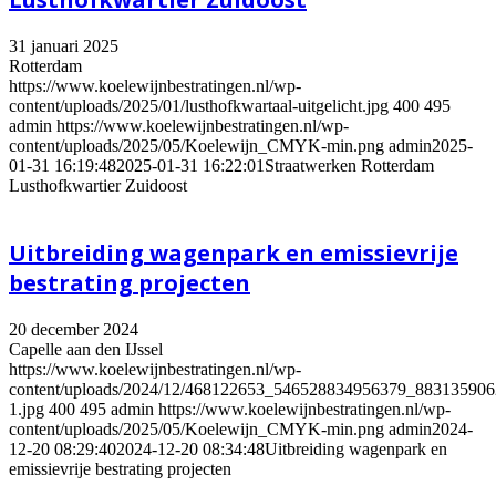
31 januari 2025
Rotterdam
https://www.koelewijnbestratingen.nl/wp-
content/uploads/2025/01/lusthofkwartaal-uitgelicht.jpg
400
495
admin
https://www.koelewijnbestratingen.nl/wp-
content/uploads/2025/05/Koelewijn_CMYK-min.png
admin
2025-
01-31 16:19:48
2025-01-31 16:22:01
Straatwerken Rotterdam
Lusthofkwartier Zuidoost
Uitbreiding wagenpark en emissievrije
bestrating projecten
20 december 2024
Capelle aan den IJssel
https://www.koelewijnbestratingen.nl/wp-
content/uploads/2024/12/468122653_546528834956379_88313590
1.jpg
400
495
admin
https://www.koelewijnbestratingen.nl/wp-
content/uploads/2025/05/Koelewijn_CMYK-min.png
admin
2024-
12-20 08:29:40
2024-12-20 08:34:48
Uitbreiding wagenpark en
emissievrije bestrating projecten