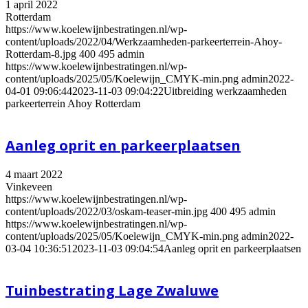
1 april 2022
Rotterdam
https://www.koelewijnbestratingen.nl/wp-
content/uploads/2022/04/Werkzaamheden-parkeerterrein-Ahoy-
Rotterdam-8.jpg
400
495
admin
https://www.koelewijnbestratingen.nl/wp-
content/uploads/2025/05/Koelewijn_CMYK-min.png
admin
2022-
04-01 09:06:44
2023-11-03 09:04:22
Uitbreiding werkzaamheden
parkeerterrein Ahoy Rotterdam
Aanleg oprit en parkeerplaatsen
4 maart 2022
Vinkeveen
https://www.koelewijnbestratingen.nl/wp-
content/uploads/2022/03/oskam-teaser-min.jpg
400
495
admin
https://www.koelewijnbestratingen.nl/wp-
content/uploads/2025/05/Koelewijn_CMYK-min.png
admin
2022-
03-04 10:36:51
2023-11-03 09:04:54
Aanleg oprit en parkeerplaatsen
Tuinbestrating Lage Zwaluwe