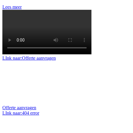
Lees meer
LInk naar:Offerte aanvragen
Offerte aanvragen
Benieuwd naar de mogelijkheden en prijzen voor uw
project of klus? Vraag dan een geheel vrijblijvende
offerte op maat aan.
Offerte aanvragen
LInk naar:404 error
Uw vraag stellen?