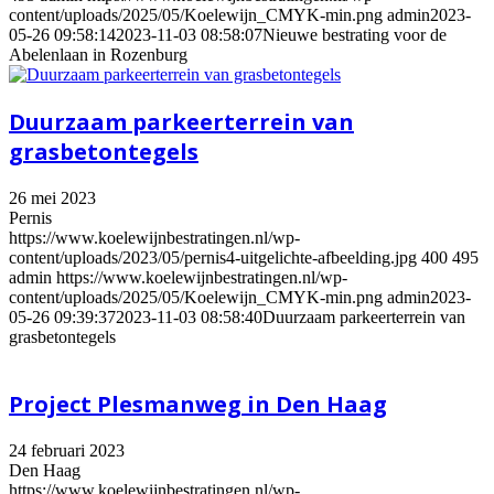
content/uploads/2025/05/Koelewijn_CMYK-min.png
admin
2023-
05-26 09:58:14
2023-11-03 08:58:07
Nieuwe bestrating voor de
Abelenlaan in Rozenburg
Duurzaam parkeerterrein van
grasbetontegels
26 mei 2023
Pernis
https://www.koelewijnbestratingen.nl/wp-
content/uploads/2023/05/pernis4-uitgelichte-afbeelding.jpg
400
495
admin
https://www.koelewijnbestratingen.nl/wp-
content/uploads/2025/05/Koelewijn_CMYK-min.png
admin
2023-
05-26 09:39:37
2023-11-03 08:58:40
Duurzaam parkeerterrein van
grasbetontegels
Project Plesmanweg in Den Haag
24 februari 2023
Den Haag
https://www.koelewijnbestratingen.nl/wp-