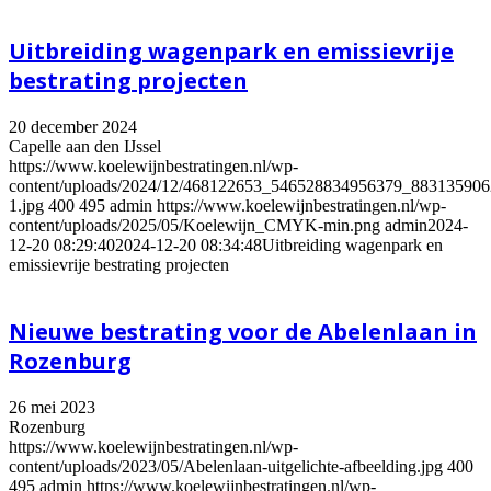
Uitbreiding wagenpark en emissievrije
bestrating projecten
20 december 2024
Capelle aan den IJssel
https://www.koelewijnbestratingen.nl/wp-
content/uploads/2024/12/468122653_546528834956379_88313590
1.jpg
400
495
admin
https://www.koelewijnbestratingen.nl/wp-
content/uploads/2025/05/Koelewijn_CMYK-min.png
admin
2024-
12-20 08:29:40
2024-12-20 08:34:48
Uitbreiding wagenpark en
emissievrije bestrating projecten
Nieuwe bestrating voor de Abelenlaan in
Rozenburg
26 mei 2023
Rozenburg
https://www.koelewijnbestratingen.nl/wp-
content/uploads/2023/05/Abelenlaan-uitgelichte-afbeelding.jpg
400
495
admin
https://www.koelewijnbestratingen.nl/wp-