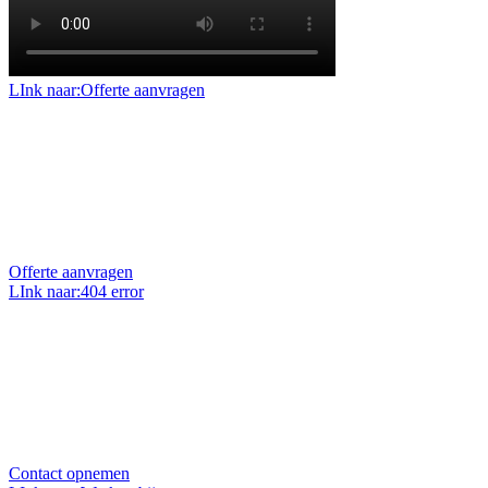
LInk naar:Offerte aanvragen
Offerte aanvragen
Benieuwd naar de mogelijkheden en prijzen voor uw
project of klus? Vraag dan een geheel vrijblijvende
offerte op maat aan.
Offerte aanvragen
LInk naar:404 error
Uw vraag stellen?
Heeft u een vraag over ons, onze projecten of over uw
eigen project? Wij zitten elke werkdag voor u klaar en
helpen u graag.
Contact opnemen