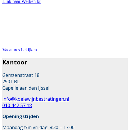
LInk naar:Werken bij
Bij ons werken
Wil je werken in de mooie branche van stratenmaker?
Dan zit je hier goed. Wij zoeken met regelmaat
uitbreiding van ons team.
Vacatures bekijken
Kantoor
Gemzenstraat 18
2901 BL
Capelle aan den IJssel
info@koelewijnbestratingen.nl
010 442 57 18
Openingstijden
Maandag t/m vrijdag: 8:30 – 17:00