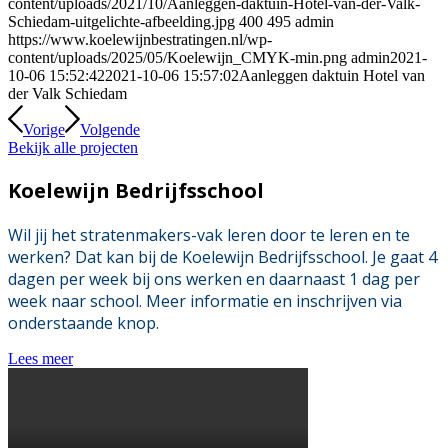
content/uploads/2021/10/Aanleggen-daktuin-Hotel-van-der-Valk-
Schiedam-uitgelichte-afbeelding.jpg
400
495
admin
https://www.koelewijnbestratingen.nl/wp-
content/uploads/2025/05/Koelewijn_CMYK-min.png
admin
2021-
10-06 15:52:42
2021-10-06 15:57:02
Aanleggen daktuin Hotel van
der Valk Schiedam
Vorige
Volgende
Bekijk alle projecten
Koelewijn Bedrijfsschool
Wil jij het stratenmakers-vak leren door te leren en te
werken? Dat kan bij de Koelewijn Bedrijfsschool. Je gaat 4
dagen per week bij ons werken en daarnaast 1 dag per
week naar school. Meer informatie en inschrijven via
onderstaande knop.
Lees meer