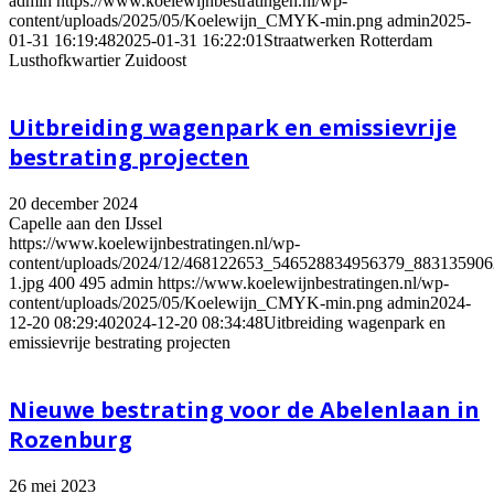
admin
https://www.koelewijnbestratingen.nl/wp-
content/uploads/2025/05/Koelewijn_CMYK-min.png
admin
2025-
01-31 16:19:48
2025-01-31 16:22:01
Straatwerken Rotterdam
Lusthofkwartier Zuidoost
Uitbreiding wagenpark en emissievrije
bestrating projecten
20 december 2024
Capelle aan den IJssel
https://www.koelewijnbestratingen.nl/wp-
content/uploads/2024/12/468122653_546528834956379_88313590
1.jpg
400
495
admin
https://www.koelewijnbestratingen.nl/wp-
content/uploads/2025/05/Koelewijn_CMYK-min.png
admin
2024-
12-20 08:29:40
2024-12-20 08:34:48
Uitbreiding wagenpark en
emissievrije bestrating projecten
Nieuwe bestrating voor de Abelenlaan in
Rozenburg
26 mei 2023