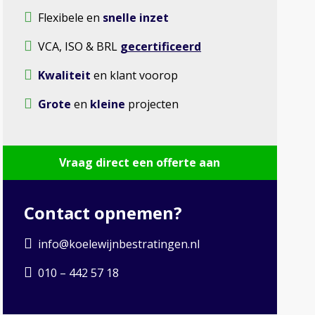
Flexibele en
snelle inzet
VCA, ISO & BRL
gecertificeerd
Kwaliteit
en klant voorop
Grote
en
kleine
projecten
Vraag direct een offerte aan
Contact opnemen?
info@koelewijnbestratingen.nl
010 – 442 57 18