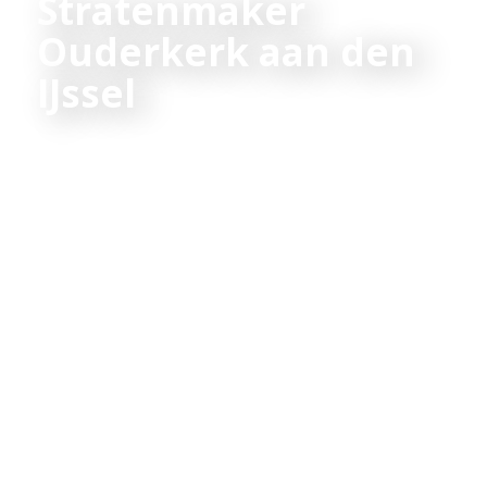
Stratenmaker
Ouderkerk aan den
IJssel